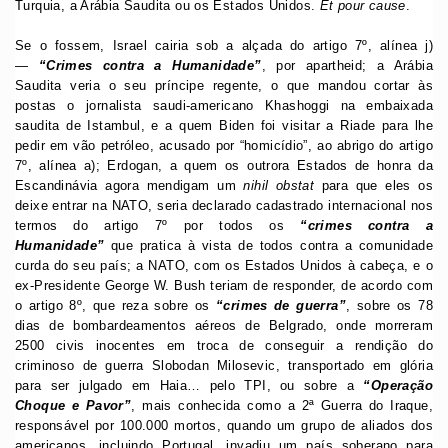
Turquia, a Arábia Saudita ou os Estados Unidos.
Et pour cause
.
Se o fossem, Israel cairia sob a alçada do artigo 7º, alínea j)
—
“Crimes contra a Humanidade”
, por apartheid; a Arábia
Saudita veria o seu príncipe regente, o que mandou cortar às
postas o jornalista saudi-americano Khashoggi na embaixada
saudita de Istambul, e a quem Biden foi visitar a Riade para lhe
pedir em vão petróleo, acusado por “homicídio”, ao abrigo do artigo
7º, alínea a); Erdogan, a quem os outrora Estados de honra da
Escandinávia agora mendigam um
nihil obstat
para que eles os
deixe entrar na NATO, seria declarado cadastrado internacional nos
termos do artigo 7º por todos os
“crimes contra a
Humanidade”
que pratica à vista de todos contra a comunidade
curda do seu país; a NATO, com os Estados Unidos à cabeça, e o
ex-Presidente George W. Bush teriam de responder, de acordo com
o artigo 8º, que reza sobre os
“crimes de guerra”
, sobre os 78
dias de bombardeamentos aéreos de Belgrado, onde morreram
2500 civis inocentes em troca de conseguir a rendição do
criminoso de guerra Slobodan Milosevic, transportado em glória
para ser julgado em Haia… pelo TPI, ou sobre a
“Operação
Choque e Pavor”
, mais conhecida como a 2ª Guerra do Iraque,
responsável por 100.000 mortos, quando um grupo de aliados dos
americanos, incluindo Portugal, invadiu um país soberano para