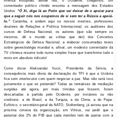
imensa estupidez aonde nós, o Ocidente, chegámos, um
comentador político chinês resumiu a mensagem dos Estados
Unidos:
“Ó Xi, diga lá ao Putin que vai deixar de o apoiar para
que a seguir nós nos ocupemos de si sem ter a Rússia a apoiá-
lo.”
Caramba, e andam aqui os nossos mestres, professores
doutores de Relações e Política Internacional, os auditores dos
cursos de Defesa Nacional, os autores (que são sempre os
mesmos, dê o mundo as voltas que der) dos Conceitos
Estratégicos de Defesa Nacional, a elaborar consumadas teses
sobre geoestratégia mundial e, afinal, um modesto comentador da
TV chinesa resume tudo numa simples frase que transforma tudo o
resto em absoluto ridículo!
Como disse Aleksandar Vucic, Presidente da Sérvia, a
consequência mais óbvia da declaração do TPI é que a Ucrânia
fica sem interlocutor com quem negociar a paz. Mas não será isso
justamente o que se pretende? Todas as tentativas de mediação
surgidas até agora, por mais tímidas que fossem, foram
descartadas à partida pelo Ocidente, por inviáveis ou não
credíveis: a do Brasil, a da Turquia, a da China, a do Papa.
Eufórico, o secretário-geral da NATO, Stoltenberg, já avisou que na
próxima cimeira da organização, em Vilnius, vai pedir que o
patamar dos 2% do PIB que cada membro tem de gastar com a