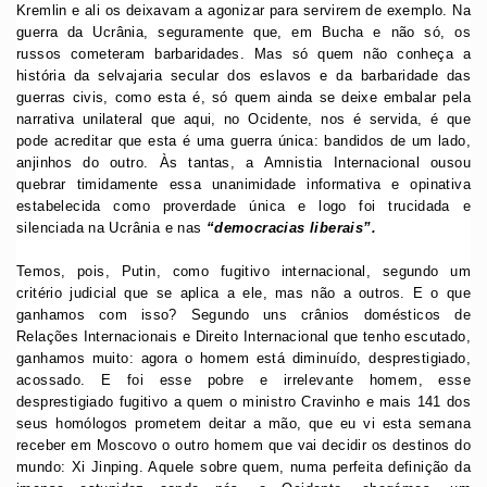
Kremlin e ali os deixavam a agonizar para servirem de exemplo. Na
guerra da Ucrânia, seguramente que, em Bucha e não só, os
russos cometeram barbaridades. Mas só quem não conheça a
história da selvajaria secular dos eslavos e da barbaridade das
guerras civis, como esta é, só quem ainda se deixe embalar pela
narrativa unilateral que aqui, no Ocidente, nos é servida, é que
pode acreditar que esta é uma guerra única: bandidos de um lado,
anjinhos do outro. Às tantas, a Amnistia Internacional ousou
quebrar timidamente essa unanimidade informativa e opinativa
estabelecida como proverdade única e logo foi trucidada e
silenciada na Ucrânia e nas
“democracias liberais”.
Temos, pois, Putin, como fugitivo internacional, segundo um
critério judicial que se aplica a ele, mas não a outros. E o que
ganhamos com isso? Segundo uns crânios domésticos de
Relações Internacionais e Direito Internacional que tenho escutado,
ganhamos muito: agora o homem está diminuído, desprestigiado,
acossado. E foi esse pobre e irrelevante homem, esse
desprestigiado fugitivo a quem o ministro Cravinho e mais 141 dos
seus homólogos prometem deitar a mão, que eu vi esta semana
receber em Moscovo o outro homem que vai decidir os destinos do
mundo: Xi Jinping. Aquele sobre quem, numa perfeita definição da