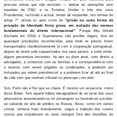
procurar armas que não existiam — ambas as operações sem
mandato da ONU; e os Estados Unidos e três dos seus
Presidentes, incluindo o actual, teriam de responder, nos termos do
artigo 7º, alínea e), pelo crime de
“prisão ou outra forma de
privação da liberdade física grave, em violação das normas
fundamentais do direito internacional”
. Porque Abu Ghraib
(fechada em 2014) e Guantánamo são prisões ilegais, fora de
quaisquer jurisdições reconhecidas, para onde os presos foram
transportados clandestinamente (e com a cooperação portuguesa),
depois de terem sido sequestrados nos seus países, e onde estão,
alguns porventura inocentes, há dez ou doze anos, sem direito a
advogados, a contactos com as famílias e a correspondência com
o exterior, sem serem julgados ou condenados, a poderem ser
torturados por ordem presidencial, e a poderem ficar ali até ao final
da vida sem que nenhum tribunal se preocupe com eles.
Sim, Putin não é flor que se cheire. É mesmo um assassino, como
disse Biden. Tem aquele hábito desagradável de se livrar dos seus
adversários envenenando-os no estrangeiro ou fazendo-os suicidar-
se saltando do alto de prédios na Rússia. Nisso, como em outras
coisas, embora mais brandamente, segue a tradição dos czares
russos que empalavam os seus inimigos fora das muralhas do