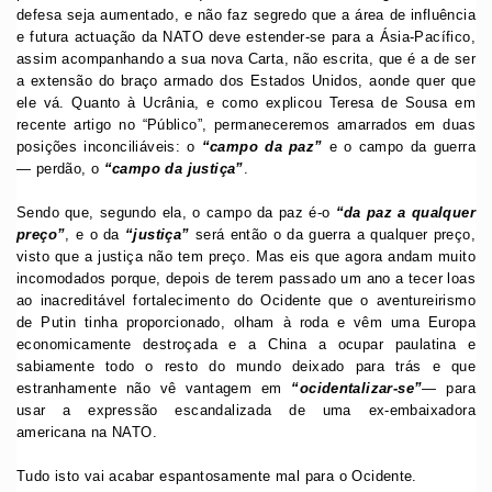
defesa seja aumentado, e não faz segredo que a área de influência
e futura actuação da NATO deve estender-se para a Ásia-Pacífico,
assim acompanhando a sua nova Carta, não escrita, que é a de ser
a extensão do braço armado dos Estados Unidos, aonde quer que
ele vá. Quanto à Ucrânia, e como explicou Teresa de Sousa em
recente artigo no “Público”, permaneceremos amarrados em duas
posições inconciliáveis: o
“campo da paz”
e o campo da guerra
— perdão, o
“campo da justiça”
.
Sendo que, segundo ela, o campo da paz é-o
“da paz a qualquer
preço”
, e o da
“justiça”
será então o da guerra a qualquer preço,
visto que a justiça não tem preço. Mas eis que agora andam muito
incomodados porque, depois de terem passado um ano a tecer loas
ao inacreditável fortalecimento do Ocidente que o aventureirismo
de Putin tinha proporcionado, olham à roda e vêm uma Europa
economicamente destroçada e a China a ocupar paulatina e
sabiamente todo o resto do mundo deixado para trás e que
estranhamente não vê vantagem em
“ocidentalizar-se”
— para
usar a expressão escandalizada de uma ex-embaixadora
americana na NATO.
Tudo isto vai acabar espantosamente mal para o Ocidente.