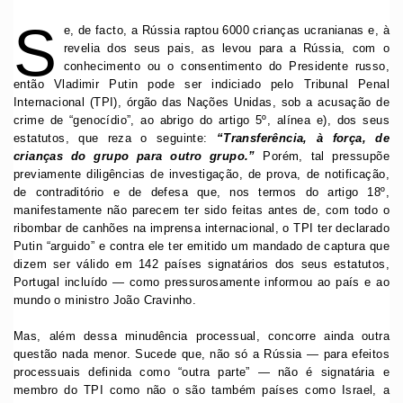
S
e, de facto, a Rússia raptou 6000 crianças ucranianas e, à
revelia dos seus pais, as levou para a Rússia, com o
conhecimento ou o consentimento do Presidente russo,
então Vladimir Putin pode ser indiciado pelo Tribunal Penal
Internacional (TPI), órgão das Nações Unidas, sob a acusação de
crime de “genocídio”, ao abrigo do artigo 5º, alínea e), dos seus
estatutos, que reza o seguinte:
“Transferência, à força, de
crianças do grupo para outro grupo.”
Porém, tal pressupõe
previamente diligências de investigação, de prova, de notificação,
de contraditório e de defesa que, nos termos do artigo 18º,
manifestamente não parecem ter sido feitas antes de, com todo o
ribombar de canhões na imprensa internacional, o TPI ter declarado
Putin “arguido” e contra ele ter emitido um mandado de captura que
dizem ser válido em 142 países signatários dos seus estatutos,
Portugal incluído — como pressurosamente informou ao país e ao
mundo o ministro João Cravinho.
Mas, além dessa minudência processual, concorre ainda outra
questão nada menor. Sucede que, não só a Rússia — para efeitos
processuais definida como “outra parte” — não é signatária e
membro do TPI como não o são também países como Israel, a