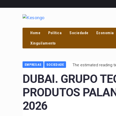
Home
Política
Sociedade
Economia
Xinguilamento
EMPRESAS
SOCIEDADE
The estimated reading t
DUBAI. GRUPO T
PRODUTOS PALAN
2026