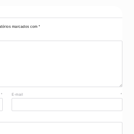
tórios marcados com
*
e
*
E-mail
*