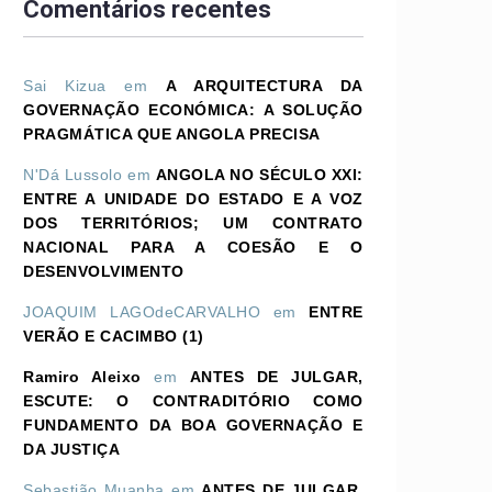
Comentários recentes
Sai Kizua
em
A ARQUITECTURA DA
GOVERNAÇÃO ECONÓMICA: A SOLUÇÃO
PRAGMÁTICA QUE ANGOLA PRECISA
N'Dá Lussolo
em
ANGOLA NO SÉCULO XXI:
ENTRE A UNIDADE DO ESTADO E A VOZ
DOS TERRITÓRIOS; UM CONTRATO
NACIONAL PARA A COESÃO E O
DESENVOLVIMENTO
JOAQUIM LAGOdeCARVALHO
em
ENTRE
VERÃO E CACIMBO (1)
Ramiro Aleixo
em
ANTES DE JULGAR,
ESCUTE: O CONTRADITÓRIO COMO
FUNDAMENTO DA BOA GOVERNAÇÃO E
DA JUSTIÇA
Sebastião Muanha
em
ANTES DE JULGAR,