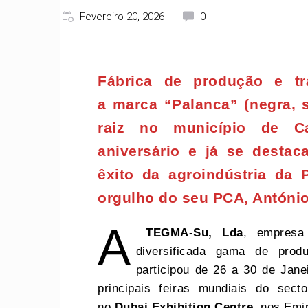
Fevereiro 20, 2026
0
Fábrica de produção e t
a marca “Palanca” (negra, 
raiz no município de C
aniversário e já se desta
êxito da agroindústria da 
orgulho do seu PCA, Antóni
A
TEGMA-Su, Lda
, empresa
diversificada gama de pro
participou de 26 a 30 de Jan
principais feiras mundiais do sect
no
Dubai Exhibition Centre
, nos Emi