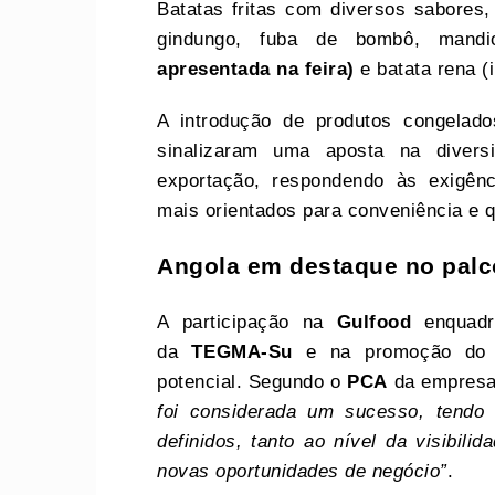
Batatas fritas com diversos sabores, 
gindungo, fuba de bombô, mandio
apresentada na feira)
e batata rena (
A introdução de produtos congelad
sinalizaram uma aposta na divers
exportação, respondendo às exigên
mais orientados para conveniência e q
Angola em destaque no palc
A participação na
Gulfood
enquadra
da
TEGMA-Su
e na promoção d
potencial. Segundo o
PCA
da empres
foi considerada um sucesso, tendo 
definidos, tanto ao nível da visibil
novas oportunidades de negócio”
.