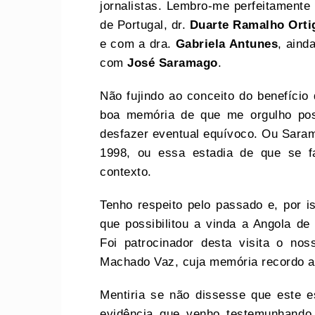
jornalistas. Lembro-me perfeitament
de Portugal, dr.
Duarte Ramalho Orti
e com a dra.
Gabriela Antunes
, aind
com
José Saramago
.
Não fujindo ao conceito do benefíci
boa memória de que me orgulho pos
desfazer eventual equívoco. Ou Sara
1998, ou essa estadia de que se f
contexto.
Tenho respeito pelo passado e, por i
que possibilitou a vinda a Angola 
Foi patrocinador desta visita o no
Machado Vaz, cuja memória recordo 
Mentiria se não dissesse que este 
evidência que venho testemunhando