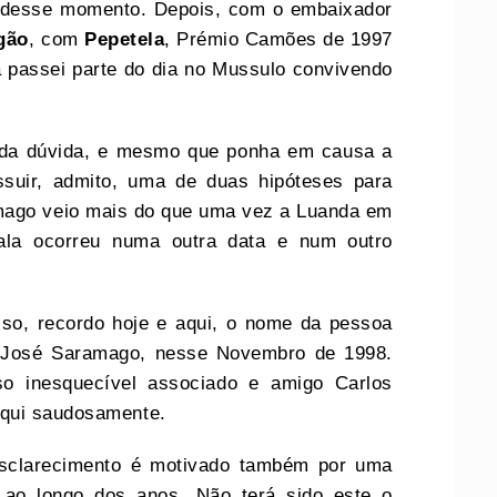
e desse momento. Depois, com o embaixador
gão
, com
Pepetela
, Prémio Camões de 1997
a passei parte do dia no Mussulo convivendo
o da dúvida, e mesmo que ponha em causa a
suir, admito, uma de duas hipóteses para
mago veio mais do que uma vez a Luanda em
ala ocorreu numa outra data e num outro
sso, recordo hoje e aqui, o nome da pessoa
de José Saramago, nesse Novembro de 1998.
sso inesquecível associado e amigo Carlos
aqui saudosamente.
esclarecimento é motivado também por uma
 ao longo dos anos. Não terá sido este o