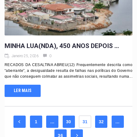
MINHA LUA(NDA), 450 ANOS DEPOIS …
Janeiro 25, 2026
0
RECADOS DA CESALTINA ABREU(12) Frequentemente descrita como
“aberrante”, a desigualdade resulta de falhas nas políticas do Governo
que não conseguem colmatar as assimetrias sociais, resultando numa...
LER MAIS
1
…
30
31
32
…
36