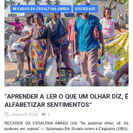
RECADOS DA CESALTINA ABREU
SOCIEDADE
“APRENDER A LER O QUE UM OLHAR DIZ, É
ALFABETIZAR SENTIMENTOS”
Janeiro 29, 2026
0
RECADOS DA CESALTINA ABREU (14) “Se puderes olhar, vê. Se
puderes ver, repara” — Saramago Em Ensaio sobre a Cegueira (1995),