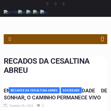
PROCURAR
RECADOS DA CESALTINA
ABREU
ENQUANTO HOUVER CAPACIDADE DE
RECADOS DA CESALTINA ABREU
SOCIEDADE
SONHAR, O CAMINHO PERMANECE VIVO
Fevereiro 28, 2026
0