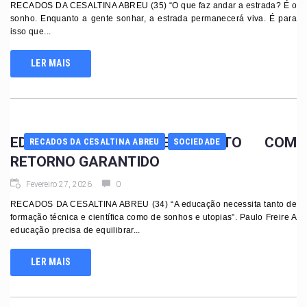
RECADOS DA CESALTINA ABREU (35) “O que faz andar a estrada? É o
sonho. Enquanto a gente sonhar, a estrada permanecerá viva. É para
isso que...
LER MAIS
EDUCAÇÃO É INVESTIMENTO COM
RECADOS DA CESALTINA ABREU
SOCIEDADE
RETORNO GARANTIDO
Fevereiro 27, 2026
0
RECADOS DA CESALTINA ABREU (34) “A educação necessita tanto de
formação técnica e científica como de sonhos e utopias”. Paulo Freire A
educação precisa de equilibrar...
LER MAIS