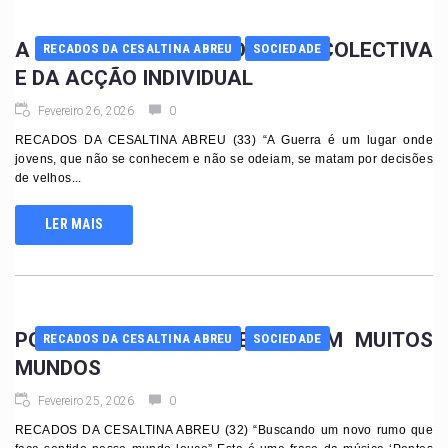
A PAZ DEPENDE DA VONTADE COLECTIVA
RECADOS DA CESALTINA ABREU
SOCIEDADE
E DA ACÇÃO INDIVIDUAL
Fevereiro 26, 2026
0
RECADOS DA CESALTINA ABREU (33) “A Guerra é um lugar onde
jovens, que não se conhecem e não se odeiam, se matam por decisões
de velhos...
LER MAIS
POR UM MUNDO ONDE CAIBAM MUITOS
RECADOS DA CESALTINA ABREU
SOCIEDADE
MUNDOS
Fevereiro 25, 2026
0
RECADOS DA CESALTINA ABREU (32) “Buscando um novo rumo que