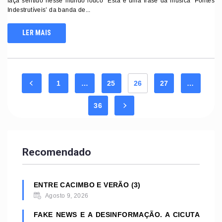
faça sentido nesse mundo louco” Esta é uma frase da música ‘Pontes
Indestrutíveis’ da banda de...
LER MAIS
1
…
25
26
27
…
36
Recomendado
ENTRE CACIMBO E VERÃO (3)
Agosto 9, 2026
FAKE NEWS E A DESINFORMAÇÃO. A CICUTA