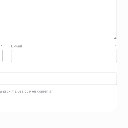
e
*
E-mail
*
 a próxima vez que eu comentar.