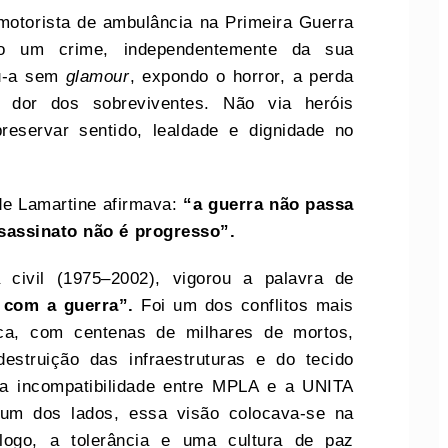
otorista de ambulância na Primeira Guerra
o um crime, independentemente da sua
ou-a sem
glamour
, expondo o horror, a perda
 dor dos sobreviventes. Não via heróis
eservar sentido, lealdade e dignidade no
de Lamartine afirmava:
“a guerra não passa
sassinato não é progresso”.
 civil (1975–2002), vigorou a palavra de
 com a guerra”.
Foi um dos conflitos mais
ica, com centenas de milhares de mortos,
estruição das infraestruturas e do tecido
 a incompatibilidade entre MPLA e a UNITA
de um dos lados, essa visão colocava-se na
logo, a tolerância e uma cultura de paz