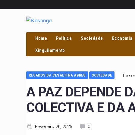
Home
Política
Sociedade
Economia
Xinguilamento
RECADOS DA CESALTINA ABREU
SOCIEDADE
The es
A PAZ DEPENDE 
COLECTIVA E DA 
Fevereiro 26, 2026
0