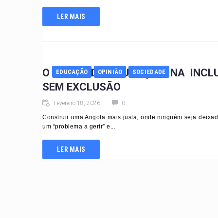
LER MAIS
O PAPEL DA EDUCAÇÃO NA INCL
EDUCAÇÃO
OPINIÃO
SOCIEDADE
SEM EXCLUSÃO
Fevereiro 18, 2026
0
Construir uma Angola mais justa, onde ninguém seja deixado
um “problema a gerir” e...
LER MAIS