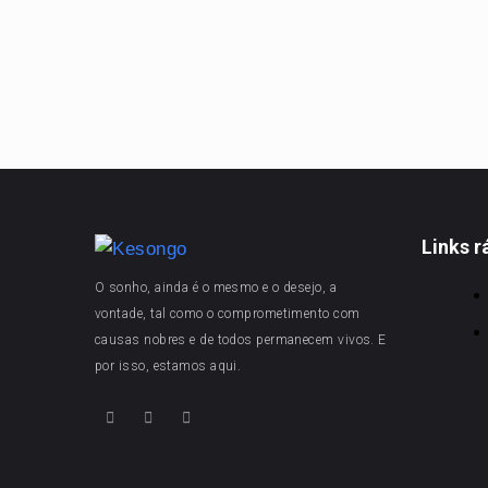
Links r
O sonho, ainda é o mesmo e o desejo, a
vontade, tal como o comprometimento com
causas nobres e de todos permanecem vivos. E
por isso, estamos aqui.