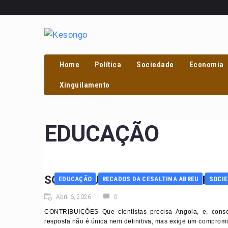
Home
Política
Sociedade
Economia
PROCURAR
Xinguilamento
EDUCAÇÃO
SOBRE A UNIVERSIDADE QUE PREC
EDUCAÇÃO
RECADOS DA CESALTINA ABREU
SOCI
Abril 6, 2026
0
CONTRIBUIÇÕES Que cientistas precisa Angola, e, cons
resposta não é única nem definitiva, mas exige um compromis