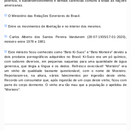
pobreza, o subdesenvolvimento e demais carências comuns a todas as nações
americanas.
[2]
O Ministério das Relações Exteriores do Brasil.
[3]
Entre os movimentos de libertação e no interior dos mesmos.
[4]
Carlos Alberto dos Santos Pereira Vandunem (28-07-1935/17-01-2020),
ministro entre 1978 e 1981.
[5]
Este ministro ficou conhecido como “Beto Ki-Suco” e “Beto Morteiro” devido a
dois produtos pornográficos adquiridos no Brasil. Ki-Suco era um pó químico,
com sabores diversos, em pequenas saquetas para uma quantidade de água
generosa, que tingia a língua e os dedos. Refresco execrável! “Morteiro” era
um vinho de qualidade bastante questionável, com o nome de Mosteiro.
Reportaram-se, na altura, vários falecimentos por ingestão deste vinho.
Recordo um consumidor que, após ingestão de um copo deste vinho, ficou com
parte do corpo dormente. O vinho era tão mau que a população o apelidou de
“Morteiro”.