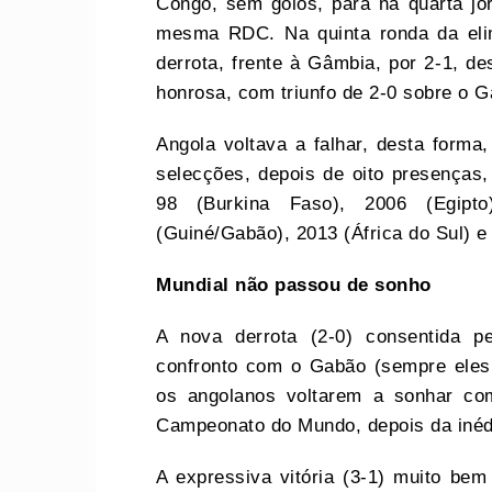
Congo, sem golos, para na quarta jo
mesma RDC. Na quinta ronda da elim
derrota, frente à Gâmbia, por 2-1, 
honrosa, com triunfo de 2-0 sobre o 
Angola voltava a falhar, desta forma
selecções, depois de oito presenças
98 (Burkina Faso), 2006 (Egipto
(Guiné/Gabão), 2013 (África do Sul) e
Mundial não passou de sonho
A nova derrota (2-0) consentida p
confronto com o Gabão (sempre eles…
os angolanos voltarem a sonhar co
Campeonato do Mundo, depois da inéd
A expressiva vitória (3-1) muito be