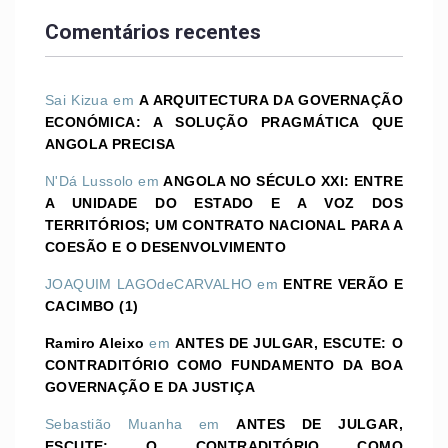
Comentários recentes
Sai Kizua
em
A ARQUITECTURA DA GOVERNAÇÃO
ECONÓMICA: A SOLUÇÃO PRAGMÁTICA QUE
ANGOLA PRECISA
N'Dá Lussolo
em
ANGOLA NO SÉCULO XXI: ENTRE
A UNIDADE DO ESTADO E A VOZ DOS
TERRITÓRIOS; UM CONTRATO NACIONAL PARA A
COESÃO E O DESENVOLVIMENTO
JOAQUIM LAGOdeCARVALHO
em
ENTRE VERÃO E
CACIMBO (1)
Ramiro Aleixo
em
ANTES DE JULGAR, ESCUTE: O
CONTRADITÓRIO COMO FUNDAMENTO DA BOA
GOVERNAÇÃO E DA JUSTIÇA
Sebastião Muanha
em
ANTES DE JULGAR,
ESCUTE: O CONTRADITÓRIO COMO