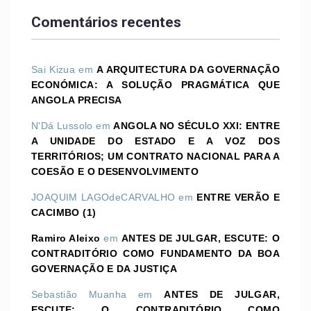
Comentários recentes
Sai Kizua
em
A ARQUITECTURA DA GOVERNAÇÃO
ECONÓMICA: A SOLUÇÃO PRAGMÁTICA QUE
ANGOLA PRECISA
N'Dá Lussolo
em
ANGOLA NO SÉCULO XXI: ENTRE
A UNIDADE DO ESTADO E A VOZ DOS
TERRITÓRIOS; UM CONTRATO NACIONAL PARA A
COESÃO E O DESENVOLVIMENTO
JOAQUIM LAGOdeCARVALHO
em
ENTRE VERÃO E
CACIMBO (1)
Ramiro Aleixo
em
ANTES DE JULGAR, ESCUTE: O
CONTRADITÓRIO COMO FUNDAMENTO DA BOA
GOVERNAÇÃO E DA JUSTIÇA
Sebastião Muanha
em
ANTES DE JULGAR,
ESCUTE: O CONTRADITÓRIO COMO