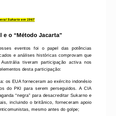
neral Suharto em 1967
l e o “Método Jacarta”
sses eventos foi o papel das potências
icados e análises históricas comprovam que
ustrália tiveram participação activa nos
lementos desta participação:
cia: os EUA forneceram ao exército indonésio
os do PKI para serem perseguidos. A CIA
ganda “negra” para desacreditar Sukarno e
is, incluindo o britânico, forneceram apoio
s anticomunistas, mesmo antes do golpe;