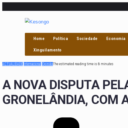
Home
Política
Sociedade
Economia
PROCURAR
Xinguilamento
ACTUALIDADE
Internacional
Opinião
The estimated reading time is 8 minutes
A NOVA DISPUTA PEL
GRONELÂNDIA, COM 