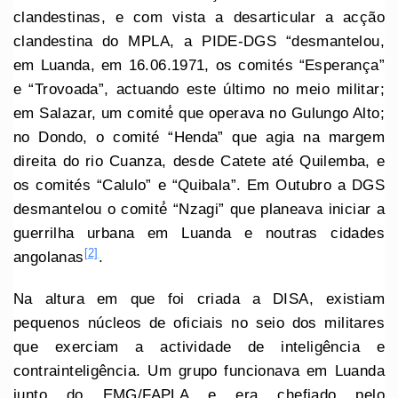
clandestinas, e com vista a desarticular a acção
clandestina do MPLA, a PIDE-DGS “desmantelou,
em Luanda, em 16.06.1971, os comités “Esperança”
e “Trovoada”, actuando este último no meio militar;
em Salazar, um comité́ que operava no Gulungo Alto;
no Dondo, o comité “Henda” que agia na margem
direita do rio Cuanza, desde Catete até Quilemba, e
os comités “Calulo” e “Quibala”. Em Outubro a DGS
desmantelou o comité́ “Nzagi” que planeava iniciar a
guerrilha urbana em Luanda e noutras cidades
[2]
angolanas
.
Na altura em que foi criada a DISA, existiam
pequenos núcleos de oficiais no seio dos militares
que exerciam a actividade de inteligência e
contrainteligência. Um grupo funcionava em Luanda
junto do EMG/FAPLA e era chefiado pelo