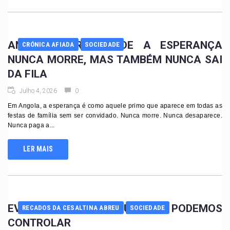
ANGOLA: TERRA ONDE A ESPERANÇA
CRÓNICA AFIADA
SOCIEDADE
NUNCA MORRE, MAS TAMBÉM NUNCA SAI
DA FILA
Julho 4, 2026
0
Em Angola, a esperança é como aquele primo que aparece em todas as
festas de família sem ser convidado. Nunca morre. Nunca desaparece.
Nunca paga a...
LER MAIS
EVITAR SITUAÇÕES QUE NÃO PODEMOS
RECADOS DA CESALTINA ABREU
SOCIEDADE
CONTROLAR