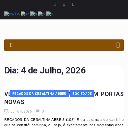
PROCURAR
Dia:
4 de Julho, 2026
VELHOS CAMINHOS NÃO ABREM PORTAS
RECADOS DA CESALTINA ABREU
SOCIEDADE
NOVAS
Julho 4, 2026
0
RECADOS DA CESALTINA ABREU (108) É da ausência de caminho
que se constrói caminho, ou seja, é exactamente nos momentos onde