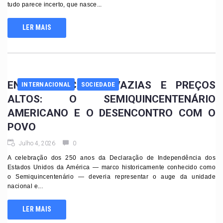
tudo parece incerto, que nasce...
LER MAIS
ENTRE BANCADAS VAZIAS E PREÇOS
INTERNACIONAL
SOCIEDADE
ALTOS: O SEMIQUINCENTENÁRIO
AMERICANO E O DESENCONTRO COM O
POVO
Julho 4, 2026
0
A celebração dos 250 anos da Declaração de Independência dos
Estados Unidos da América — marco historicamente conhecido como
o Semiquincentenário — deveria representar o auge da unidade
nacional e...
LER MAIS