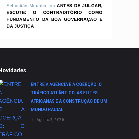
Sebastião Muanha
em
ANTES DE JULGAR,
ESCUTE: O CONTRADITÓRIO COMO
FUNDAMENTO DA BOA GOVERNAÇÃO E
DA JUSTIÇA
Novidades
ENTRE A AGÊNCIA E A COERÇÃO: O
TRÁFICO ATLÂNTICO, AS ELITES
AFRICANAS E A CONSTRUÇÃO DE UM
MUNDO RACIAL
Agosto 5, 2026