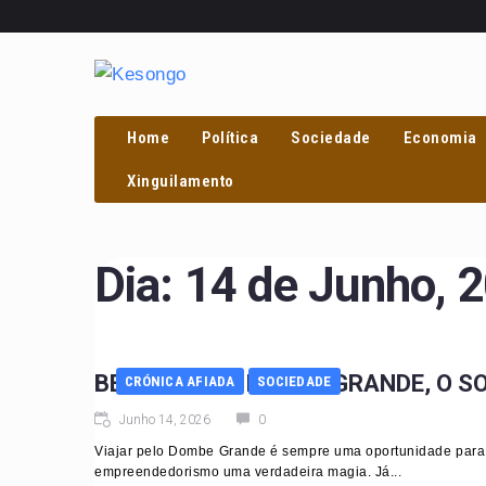
Home
Política
Sociedade
Economia
PROCURAR
Xinguilamento
Dia:
14 de Junho, 
BENGUELA. O DOMBE GRANDE, O S
CRÓNICA AFIADA
SOCIEDADE
Junho 14, 2026
0
Viajar pelo Dombe Grande é sempre uma oportunidade para r
empreendedorismo uma verdadeira magia. Já...