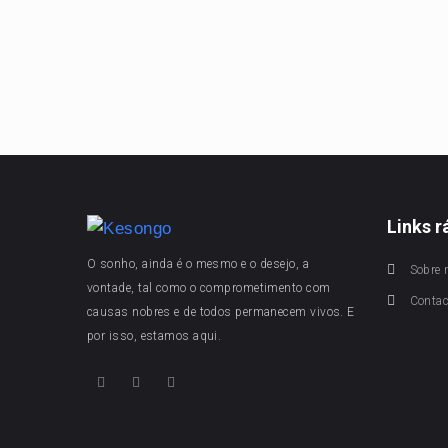
Links r
O sonho, ainda é o mesmo e o desejo, a
Sobre 
vontade, tal como o comprometimento com
Conta
causas nobres e de todos permanecem vivos. E
por isso, estamos aqui.