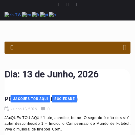
PROCURAR
Dia:
13 de Junho, 2026
POVO MARAVILHOSO (3)
JACQUES TOU AQUI
SOCIEDADE
Junho 13, 2026
0
JAcQUEs TOU AQUI! “Lute, acredite, treine. O segredo é não desistir”.
autor desconhecido 1 – Iniciou o Campeonato do Mundo de Futebol.
Viva o mundial de futebol! Com...