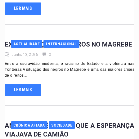
LER MAIS
EXTERMINAÇÃO DE NEGROS NO MAGREBE
ACTUALIDADE
INTERNACIONAL
Junho 13, 2026
0
Entre a escravidão moderna, o racismo de Estado e a violência nas
fronteiras A situação dos negros no Magrebe é uma das maiores crises
de direitos...
LER MAIS
ANGOLA: O TEMPO EM QUE A ESPERANÇA
CRÓNICA AFIADA
SOCIEDADE
VIAJAVA DE CAMIÃO