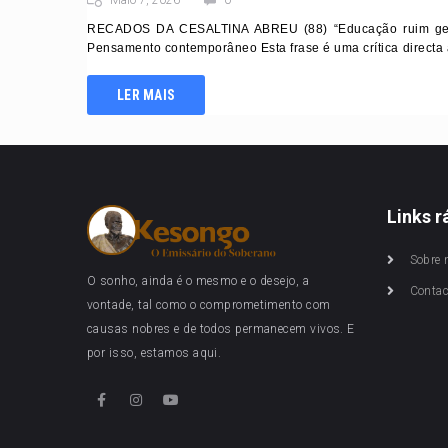
Maio 7, 2026
0
RECADOS DA CESALTINA ABREU (88) “Educação ruim gera b
Pensamento contemporâneo Esta frase é uma crítica directa 
LER MAIS
Links r
Sobre 
O sonho, ainda é o mesmo e o desejo, a
Conta
vontade, tal como o comprometimento com
causas nobres e de todos permanecem vivos. E
por isso, estamos aqui.