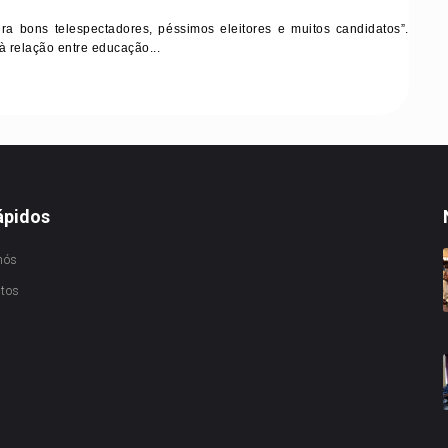
ons telespectadores, péssimos eleitores e muitos candidatos”.
à relação entre educação...
ápidos
nós
ctos