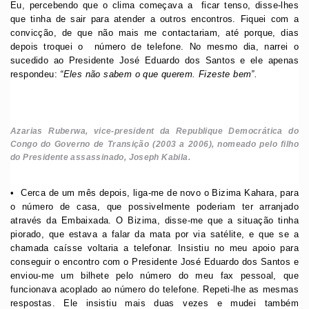
Eu, percebendo que o clima começava a ficar tenso, disse-lhes
que tinha de sair para atender a outros encontros. Fiquei com a
convicção, de que não mais me contactariam, até porque, dias
depois troquei o número de telefone. No mesmo dia, narrei o
sucedido ao Presidente José Eduardo dos Santos e ele apenas
respondeu:
“Eles não sabem o que querem. Fizeste bem”.
Azarias Ruberwa, vice-president da Republique Democrática do
Congo do Governo de Transição (2003 a 2006), nomeado pelo filho
do Presidente assassinado, Joseph Kabila.
•⁠ ⁠Cerca de um mês depois, liga-me de novo o Bizima Kahara, para
o número de casa, que possivelmente poderiam ter arranjado
através da Embaixada. O Bizima, disse-me que a situação tinha
piorado, que estava a falar da mata por via satélite, e que se a
chamada caísse voltaria a telefonar. Insistiu no meu apoio para
conseguir o encontro com o Presidente José Eduardo dos Santos e
enviou-me um bilhete pelo número do meu fax pessoal, que
funcionava acoplado ao número do telefone. Repeti-lhe as mesmas
respostas. Ele insistiu mais duas vezes e mudei também