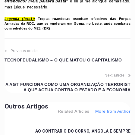
entendedor meia palavra basta”
e eu já me alonguei demasiado,
mas julguei necessário.
Legenda (foto1):
Tropas ruandesas escoltam efectivos das Forças
Armadas da RDC, que se renderam em Goma, no Leste, após combates
com rebeldes do M23. (DR)
Previous article
TECNOFEUDALISMO – O QUE MATOU O CAPITALISMO
Next article
A AGT FUNCIONA COMO UMA ORGANIZAÇÃO TERRORIST
A QUE ACTUA CONTRA O ESTADO E A ECONOMIA
Outros Artigos
Related Articles
More from Author
AO CONTRÁRIO DO CORNO, ANGOLA É SEMPRE