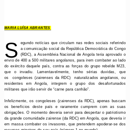
MARIA LUÍSA ABRANTES
S
egundo notícias que circulam nas redes sociais referindo
a comunicação social da República Democrática do Congo
(RDC), a Assembleia Nacional de Angola teria aprovado o
envio de 400 a 500 militares angolanos, para irem combater ao lado
do exército daquele país, contra as forças do grupo rebelde M23,
que o invadiu. Lamentavelmente, tenho sérias duvidas, que
os congoleses (zairenses da RDC) naturalizados angolanos, ou
residentes em Angola, integrem o grupo dos desafortunados
militares que irão servir de “carne para canhão”.
Infelizmente, os congoleses (zairenses da RDC), apenas buscam
os benefícios deste país e raramente cumprem com as suas
obrigações. O momento deveria servir para despertar o patriotismo
da grande comunidade zairense (da RDC) em Angola, que deveria ir
em massa combater os invasores, que pretendem apoderar-se dos
recursos mineiros do seu país (número 1 no mundo).