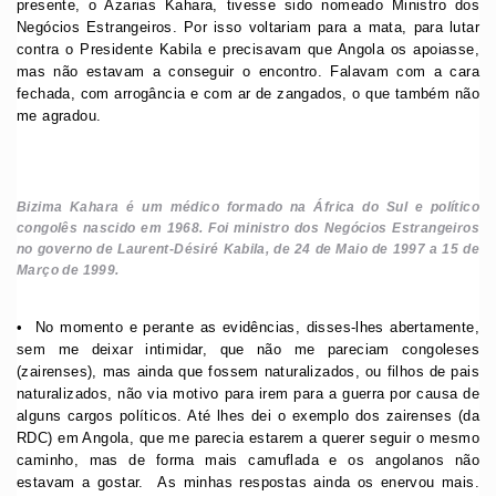
presente, o Azarias Kahara, tivesse sido nomeado Ministro dos
Negócios Estrangeiros. Por isso voltariam para a mata, para lutar
contra o Presidente Kabila e precisavam que Angola os apoiasse,
mas não estavam a conseguir o encontro. Falavam com a cara
fechada, com arrogância e com ar de zangados, o que também não
me agradou.
Bizima Kahara é um médico formado na África do Sul e político
congolês nascido em 1968. Foi ministro dos Negócios Estrangeiros
no governo de Laurent-Désiré Kabila, de 24 de Maio de 1997 a 15 de
Março de 1999.
•⁠ ⁠No momento e perante as evidências, disses-lhes abertamente,
sem me deixar intimidar, que não me pareciam congoleses
(zairenses), mas ainda que fossem naturalizados, ou filhos de pais
naturalizados, não via motivo para irem para a guerra por causa de
alguns cargos políticos. Até lhes dei o exemplo dos zairenses (da
RDC) em Angola, que me parecia estarem a querer seguir o mesmo
caminho, mas de forma mais camuflada e os angolanos não
estavam a gostar. As minhas respostas ainda os enervou mais.