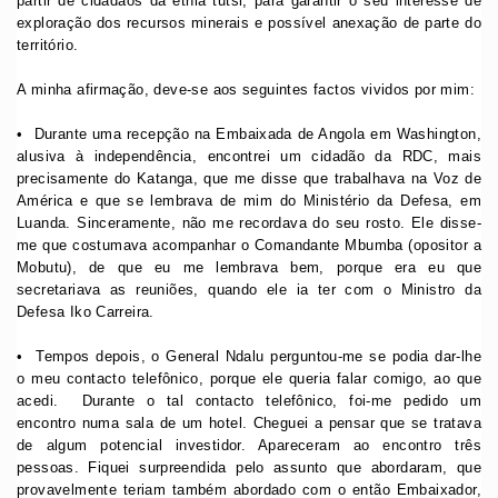
partir de cidadãos da etnia tutsi, para garantir o seu interesse de
exploração dos recursos minerais e possível anexação de parte do
território.
A minha afirmação, deve-se aos seguintes factos vividos por mim:
•⁠ ⁠Durante uma recepção na Embaixada de Angola em Washington,
alusiva à independência, encontrei um cidadão da RDC, mais
precisamente do Katanga, que me disse que trabalhava na Voz de
América e que se lembrava de mim do Ministério da Defesa, em
Luanda. Sinceramente, não me recordava do seu rosto. Ele disse-
me que costumava acompanhar o Comandante Mbumba (opositor a
Mobutu), de que eu me lembrava bem, porque era eu que
secretariava as reuniões, quando ele ia ter com o Ministro da
Defesa Iko Carreira.
•⁠ ⁠Tempos depois, o General Ndalu perguntou-me se podia dar-lhe
o meu contacto telefônico, porque ele queria falar comigo, ao que
acedi. Durante o tal contacto telefônico, foi-me pedido um
encontro numa sala de um hotel. Cheguei a pensar que se tratava
de algum potencial investidor. Apareceram ao encontro três
pessoas. Fiquei surpreendida pelo assunto que abordaram, que
provavelmente teriam também abordado com o então Embaixador,