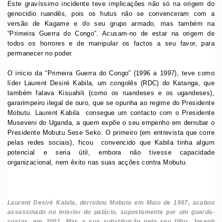
Este gravíssimo incidente teve implicações não só na origem do
genocidio ruandês, pois os hutus não se convenceram com a
versão de Kagame e do seu grupo armado, mas também na
“Primeira Guerra do Congo”. Acusam-no de estar na origem de
todos os horrores e de manipular os factos a seu favor, para
permanecer no poder.
O início da “Primeira Guerra do Congo” (1996 a 1997), teve como
líder Laurent Desiré Kabila, um congolês (RDC) do Katanga, que
também falava Kisuahili (como os ruandeses e os ugandeses),
gararimpeiro ilegal de ouro, que se opunha ao regime do Presidente
Mobutu. Laurent Kabila consegue um contacto com o Presidente
Museveni do Uganda, a quem expõe o seu empenho em derrubar o
Presidente Mobutu Sese Seko. O primeiro (em entrevista que corre
pelas redes sociais), ficou convencido que Kabila tinha algum
potencial e seria útil, embora não tivesse capacidade
organizacional, nem êxito nas suas acções contra Mobutu.
Laurent Desiré Kabila, derrubou Mobutu em Maio de 1997, acabou
assassinado no interior do palácio, supostamente por um guarda-
costas, em 2001. Mas a sua substituição pelo seu filho, Joseph