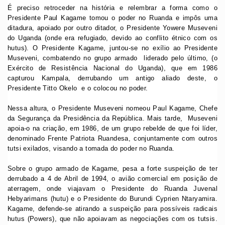
É preciso retroceder na história e relembrar a forma como o
Presidente Paul Kagame tomou o poder no Ruanda e impôs uma
ditadura, apoiado por outro ditador, o Presidente Yowere Museveni
do Uganda (onde era refugiado, devido ao conflito étnico com os
hutus). O Presidente Kagame, juntou-se no exílio ao Presidente
Museveni, combatendo no grupo armado liderado pelo último, (o
Exército de Resistência Nacional do Uganda), que em 1986
capturou Kampala, derrubando um antigo aliado deste, o
Presidente Titto Okelo e o colocou no poder.
Nessa altura, o Presidente Museveni nomeou Paul Kagame, Chefe
da Segurança da Presidência da República. Mais tarde, Museveni
apoia-o na criação, em 1986, de um grupo rebelde de que foi líder,
denominado Frente Patriota Ruandesa, conjuntamente com outros
tutsi exilados, visando a tomada do poder no Ruanda.
Sobre o grupo armado de Kagame, pesa a forte suspeição de ter
derrubado a 4 de Abril de 1994, o avião comercial em posição de
aterragem, onde viajavam o Presidente do Ruanda Juvenal
Hebyarimans (hutu) e o Presidente do Burundi Cyprien Ntaryamira.
Kagame, defende-se atirando a suspeição para possíveis radicais
hutus (Powers), que não apoiavam as negociações com os tutsis.