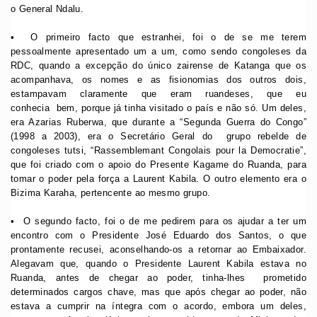
o General Ndalu.
•⁠ ⁠O primeiro facto que estranhei, foi o de se me terem
pessoalmente apresentado um a um, como sendo congoleses da
RDC, quando a excepção do único zairense de Katanga que os
acompanhava, os nomes e as fisionomias dos outros dois,
estampavam claramente que eram ruandeses, que eu
conhecia bem, porque já tinha visitado o país e não só. Um deles,
era Azarias Ruberwa, que durante a “Segunda Guerra do Congo”
(1998 a 2003), era o Secretário Geral do grupo rebelde de
congoleses tutsi, “Rassemblemant Congolais pour la Democratie”,
que foi criado com o apoio do Presente Kagame do Ruanda, para
tomar o poder pela força a Laurent Kabila. O outro elemento era o
Bizima Karaha, pertencente ao mesmo grupo.
•⁠ ⁠O segundo facto, foi o de me pedirem para os ajudar a ter um
encontro com o Presidente José Eduardo dos Santos, o que
prontamente recusei, aconselhando-os a retornar ao Embaixador.
Alegavam que, quando o Presidente Laurent Kabila estava no
Ruanda, antes de chegar ao poder, tinha-lhes prometido
determinados cargos chave, mas que após chegar ao poder, não
estava a cumprir na íntegra com o acordo, embora um deles,