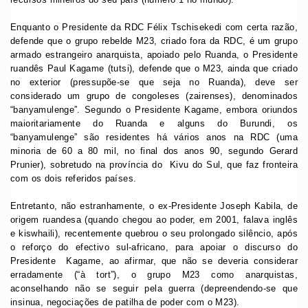
Enquanto o Presidente da RDC Félix Tschisekedi com certa razão,
defende que o grupo rebelde M23, criado fora da RDC, é um grupo
armado estrangeiro anarquista, apoiado pelo Ruanda, o Presidente
ruandês Paul Kagame (tutsi), defende que o M23, ainda que criado
no exterior (pressupõe-se que seja no Ruanda), deve ser
considerado um grupo de congoleses (zairenses), denominados
“banyamulenge”. Segundo o Presidente Kagame, embora oriundos
maioritariamente do Ruanda e alguns do Burundi, os
“banyamulenge” são residentes há vários anos na RDC (uma
minoria de 60 a 80 mil, no final dos anos 90, segundo Gerard
Prunier), sobretudo na província do Kivu do Sul, que faz fronteira
com os dois referidos países.
Entretanto, não estranhamente, o ex-Presidente Joseph Kabila, de
origem ruandesa (quando chegou ao poder, em 2001, falava inglês
e kiswhaili), recentemente quebrou o seu prolongado silêncio, após
o reforço do efectivo sul-africano, para apoiar o discurso do
Presidente Kagame, ao afirmar, que não se deveria considerar
erradamente (“à tort”), o grupo M23 como anarquistas,
aconselhando não se seguir pela guerra (depreendendo-se que
insinua, negociações de patilha de poder com o M23).