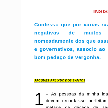
INSIS
Confesso que por várias ra
negativas de muitos 
nomeadamente dos que assu
e governativos, associo a
bom pedaço de vergonha.
JACQUES ARLINDO DOS SANTOS
1
–
As pessoas da minha idad
devem recordar-se perfeita
metade da década de sess