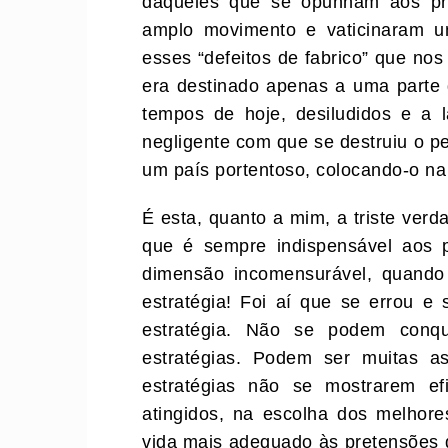
daqueles que se opunham aos pri
amplo movimento e vaticinaram u
esses “defeitos de fabrico” que nos
era destinado apenas a uma parte
tempos de hoje, desiludidos e a 
negligente com que se destruiu o 
um país portentoso, colocando-o n
É esta, quanto a mim, a triste verd
que é sempre indispensável aos p
dimensão incomensurável, quando
estratégia! Foi aí que se errou e
estratégia. Não se podem conqu
estratégias. Podem ser muitas 
estratégias não se mostrarem e
atingidos, na escolha dos melhor
vida mais adequado às pretensões d