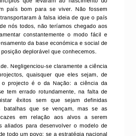
ncípios que levaram ao nascimento do
m país bom para se viver. Não fossem
 transportaram à falsa ideia de que o país
 de nós todos, não teríamos chegado aos
lamentar constantemente o modo fácil e
pensamento da base económica e social de
a posição deplorável que conhecemos.
ade. Negligenciou-se claramente a ciência
rojectos, quaisquer que eles sejam, de
 o projecto é o da Nação: a ciência da
 se tem errado rotundamente, na falta de
istar êxitos sem que sejam definidas
as batalhas que se vençam, mas se as
ficazes em relação aos alvos a serem
es aliados para desenvolver o modelo de
e todo um povo; se a estratégia nacional