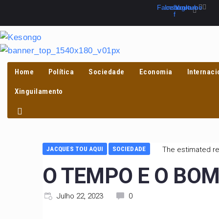
Skip
Facebook-
Instagram
Youtube
f
to
content
Home
Política
Sociedade
Economia
Internaci
PROCURAR
Xinguilamento
JACQUES TOU AQUI
SOCIEDADE
The estimated re
O TEMPO E O BOM
Julho 22, 2023
0