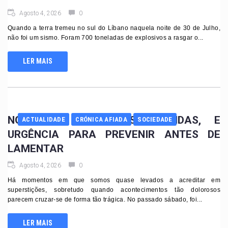
Agosto 4, 2026
0
Quando a terra tremeu no sul do Líbano naquela noite de 30 de Julho,
não foi um sismo. Foram 700 toneladas de explosivos a rasgar o...
LER MAIS
NGANGULA. 22 VIDAS PERDIDAS, E
ACTUALIDADE
CRÓNICA AFIADA
SOCIEDADE
URGÊNCIA PARA PREVENIR ANTES DE
LAMENTAR
Agosto 4, 2026
0
Há momentos em que somos quase levados a acreditar em
superstições, sobretudo quando acontecimentos tão dolorosos
parecem cruzar-se de forma tão trágica. No passado sábado, foi...
LER MAIS