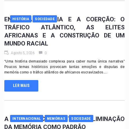
ENTRE A AGÊNCIA E A COERÇÃO: O
HISTÓRIA
SOCIEDADE
TRÁFICO ATLÂNTICO, AS ELITES
AFRICANAS E A CONSTRUÇÃO DE UM
MUNDO RACIAL
Agosto 5, 2026
0
“Uma história demasiado complexa para caber numa única narrativa”
Poucos temas históricos provocam tantas emoções e disputas de
memória como o tráfico atlântico de africanos escravizados....
LER MAIS
A BARBÁRIE COM ROSTO E A ELIMINAÇÃO
INTERNACIONAL
MEMÓRIAS
SOCIEDADE
DA MEMÓRIA COMO PADRÃO