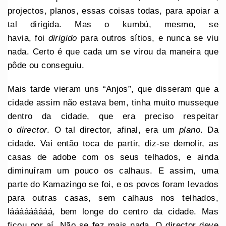
projectos, planos, essas coisas todas, para apoiar a
tal dirigida. Mas o kumbú, mesmo, se
havia, foi
dirigido
para outros sítios, e nunca se viu
nada. Certo é que cada um se virou da maneira que
pôde ou conseguiu.
Mais tarde vieram uns “Anjos”, que disseram que a
cidade assim não estava bem, tinha muito musseque
dentro da cidade, que era preciso respeitar
o
director
. O tal director, afinal, era um
plano
. Da
cidade. Vai então toca de partir, diz-se demolir, as
casas de adobe com os seus telhados, e ainda
diminuíram um pouco os calhaus. E assim, uma
parte do Kamazingo se foi, e os povos foram levados
para outras casas, sem calhaus nos telhados,
lááááááááá, bem longe do centro da cidade. Mas
ficou por aí. Não se fez mais nada. O director deve