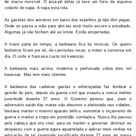
de marca invisível. O pisa-pé delas já teve um forro de espuma
coberto de napa. A napa está rota.
As gavetas dos armários em baixo dos espelhos já não têm pegas.
Onde se passa a mão para abri-las está muito escuro e ensebado.
Algumas já não fecham até ao limite. Estão emperradas.
A maior parte do tempo, a barbearia fica às moscas. Os quatro
barbeiros ficam por ali, de camisolas rosas, a meter a conversa em
dia. O corte à francesa custa mil kwanzas.
A barbearia mais acima, moderna e perfumada cobra dois mil
kwanzas. Mas tem mais clientes.
A barbearia das cadeiras gastas e enferrujadas faz lembrar a
gestão do país, depois da guerra civil que exauriu a nossa melhor
juventude durante 27 anos. O Governo pensou que, para o
adversário saído das matas não absorver o eleitorado nas cidades,
bastava manter o mesmo aparato bélico, aumentar o orçamento de
guerra e manter a tropa em prontidão combativa. Nunca lhe passou
pela cabeça que era vital, para se manter a governar, diminuir as
despesas com a guerra agora aquartelada e aplicar mais verbas na
educação da tal juventude sacrificada durante 27 anos de guerra