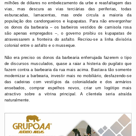
milhões de dólares no embelezamento da urbe e reasfaltagem das
vias, mas descura as vias terciárias das periferias, todas
esburacadas, lamacentas, mas onde circula a maioria da
população dos candongueiros e kupapatas. Para não envergonhar
os donos da barbearia – os barbeiros vestidos de camisola rosa
são apenas empregados –, o governo proibiu os kupapatas de
atravessarem a fronteira do asfalto. Recriou-se a linha divisória
colonial entre o asfalto e o musseque.
Não era preciso os donos da barbearia enferrujada fazerem o tipo
de discursos musculados, quase a raiar a histeria do pugilato que
fazem contra a barbearia da rua mais acima. Bastava tão somente
modernizar a barbearia, investir mais no mobiliário, desfazendo-se
das cadeiras com vestígios da colonialidade e dos armários
ensebados, comprar espelhos novos, criar um logótipo mais
atractivo sobre a vitrina principal. A clientela seria atraída
naturalmente.