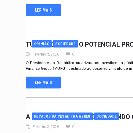
LER MAIS
TURISMO. ENTRE O POTENCIAL PR
OPINIÃO
SOCIEDADE
Fevereiro 3, 2026
0
O Presidente da República autorizou um investimento públi
Finance Group (MUFG), destinado ao desenvolvimento de infr
LER MAIS
A ALIENAÇÃO PROSPERA QUANDO O
RECADOS DA CESALTINA ABREU
SOCIEDADE
Fevereiro 3, 2026
0