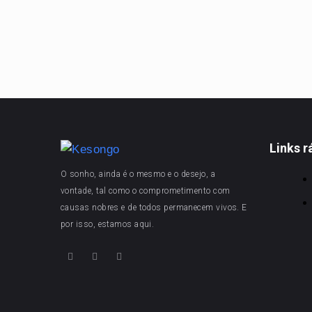
Links r
O sonho, ainda é o mesmo e o desejo, a
vontade, tal como o comprometimento com
causas nobres e de todos permanecem vivos. E
por isso, estamos aqui.