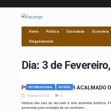
Home
Política
Sociedade
Economia
Xinguilamento
Dia:
3 de Fevereiro
PORTUGAL QUER SER ACALMADO O
INTERNACIONAL
OPINIÃO
Fevereiro 3, 2026
0
Ventura não caiu do céu nem é uma anomalia histórica. P
governado pela nostalgia de um centrismo...