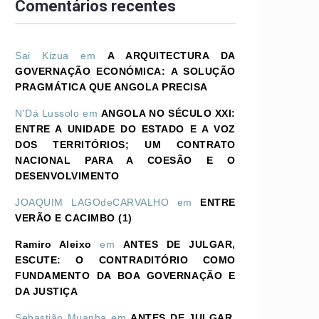
Comentários recentes
Sai Kizua
em
A ARQUITECTURA DA
GOVERNAÇÃO ECONÓMICA: A SOLUÇÃO
PRAGMÁTICA QUE ANGOLA PRECISA
N'Dá Lussolo
em
ANGOLA NO SÉCULO XXI:
ENTRE A UNIDADE DO ESTADO E A VOZ
DOS TERRITÓRIOS; UM CONTRATO
NACIONAL PARA A COESÃO E O
DESENVOLVIMENTO
JOAQUIM LAGOdeCARVALHO
em
ENTRE
VERÃO E CACIMBO (1)
Ramiro Aleixo
em
ANTES DE JULGAR,
ESCUTE: O CONTRADITÓRIO COMO
FUNDAMENTO DA BOA GOVERNAÇÃO E
DA JUSTIÇA
Sebastião Muanha
em
ANTES DE JULGAR,