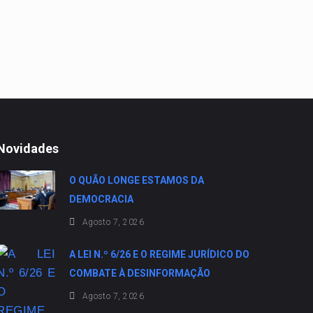
Novidades
O QUÃO LONGE ESTAMOS DA
DEMOCRACIA
Agosto 7, 2026
A LEI N.º 6/26 E O REGIME JURÍDICO DO
COMBATE À DESINFORMAÇÃO
Agosto 7, 2026