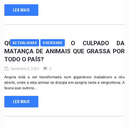
LER MAIS
QUEM É, AFINAL, O CULPADO DA
ACTUALIDADE
SOCIEDADE
MATANÇA DE ANIMAIS QUE GRASSA POR
TODO O PAÍS?
Novembro 4, 2025
0
Angola está a ser transformada num gigantesco matadouro a céu
aberto, onde a vida animal se dissipa em sangria lenta e vergonhosa. A
fauna que outrora...
LER MAIS