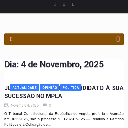
PROCURAR
Dia:
4 de Novembro, 2025
JLO AFIRMA-SE COMO CANDIDATO À SUA
ACTUALIDADE
OPINIÃO
POLÍTICA
SUCESSÃO NO MPLA
Novembro 4, 2025
0
O Tribunal Constitucional da República de Angola proferiu o Acórdão
n.º 1033/2025, sob o processo n.º 1282-B/2025 — Relativo a Partidos
Políticos e à Coligação de...