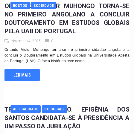
ORLANDO VICTOR MUHONGO TORNA-SE
ROSTOS
SOCIEDADE
NO PRIMEIRO ANGOLANO A CONCLUIR
DOUTORAMENTO EM ESTUDOS GLOBAIS
PELA UAB DE PORTUGAL
Novembro 4, 2025
0
Orlando Victor Muhongo torna-se no primeiro cidadão angolano a
concluir o Doutoramento em Estudos Globais na Universidade Aberta
de Portugal (UAb). O facto histórico teve como...
LER MAIS
TRIBUNAL SUPREMO. EFIGÊNIA DOS
ACTUALIDADE
SOCIEDADE
SANTOS CANDIDATA-SE À PRESIDÊNCIA A
UM PASSO DA JUBILAÇÃO