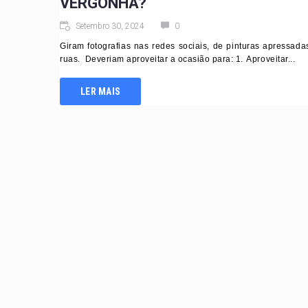
VERGONHA?
Setembro 30, 2024
0
Giram fotografias nas redes sociais, de pinturas apressad
ruas. Deveriam aproveitar a ocasião para: 1.⁠ ⁠Aproveitar...
LER MAIS