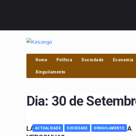
Home
Política
Sociedade
Economia
Xinguilamento
Dia:
30 de Setembr
LAVAR, OU TAPAR A CARA DA 
ACTUALIDADE
SOCIEDADE
XINGUILAMENTO