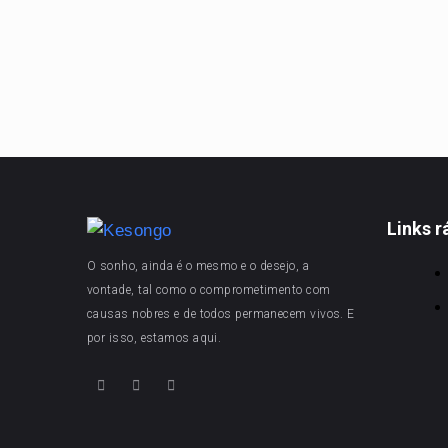
Links r
O sonho, ainda é o mesmo e o desejo, a
vontade, tal como o comprometimento com
causas nobres e de todos permanecem vivos. E
por isso, estamos aqui.