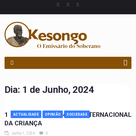
PROCURAR
Dia:
1 de Junho, 2024
1 DE JUNHO DE 2024, DIA INTERNACIONAL
ACTUALIDADE
OPINIÃO
SOCIEDADE
DA CRIANÇA
Junho 1, 2024
0