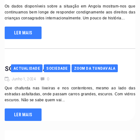
Os dados disponíveis sobre a situação em Angola mostram-nos que
continuamos bem longe de responder condignamente aos direitos das
crianças consagrados internacionalmente. Um pouco de história...
LER MAIS
SOU CRIANÇA…
ACTUALIDADE
SOCIEDADE
ZOOM DA TUNDAVALA
Junho 1, 2024
0
Que chafurda nas lixeiras e nos contentores, mesmo ao lado das
estradas asfaltadas, onde passam carros grandes, escuros. Com vidros
escuros. Não se sabe quem vai...
LER MAIS