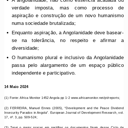
A angolanidade, não como essência acabada ou
verdade imposta, mas como processo de
aspiração e construção de um novo humanismo
numa sociedade brutalizada;
Enquanto aspiração, a Angolanidade deve basear-
se na tolerância, no respeito e afirmar a
diversidade;
O humanismo plural e inclusivo da Angolanidade
passa pelo alargamento de um espaço público
independente e participativo.
14 Maio 2024
(1) Fonte: Africa Monitor 1452 Angola pp 1-2 www.africamonitor.net/pt/reports;
(2) FERREIRA, Manuel Ennes (2005), “Development and the Peace Dividend
Insecurity Paradox in Angola”. European Journal of Development Research, vol.
17, nº. 3, pp. 509-524;
(3) Terei o maior prazer em partilhar os documentos finais desse Ciclo de