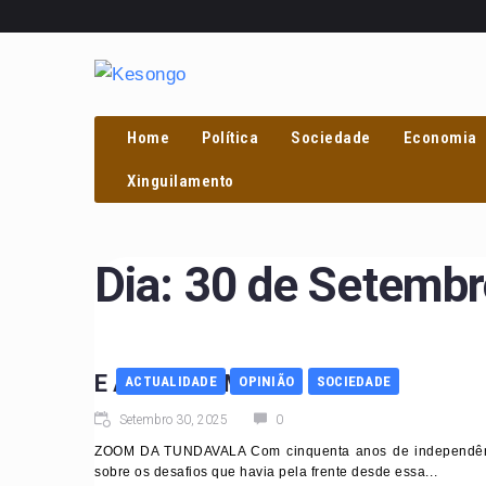
Home
Política
Sociedade
Economia
PROCURAR
Xinguilamento
Dia:
30 de Setembr
E ASSIM VAMOS…
ACTUALIDADE
OPINIÃO
SOCIEDADE
Setembro 30, 2025
0
ZOOM DA TUNDAVALA Com cinquenta anos de independência 
sobre os desafios que havia pela frente desde essa...