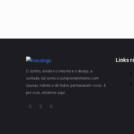
Links r
O sonho, ainda é o mesmo e o desejo, a
vontade, tal como o comprometimento com
causas nobres e de todos permanecem vivos. E
por isso, estamos aqui.