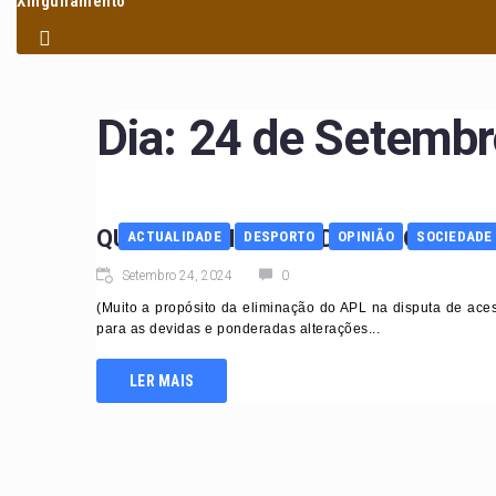
Xinguilamento
Dia:
24 de Setembr
QUANDO UM ROTUNDO FRACASSO S
ACTUALIDADE
DESPORTO
OPINIÃO
SOCIEDADE
Setembro 24, 2024
0
(Muito a propósito da eliminação do APL na disputa de a
para as devidas e ponderadas alterações...
LER MAIS