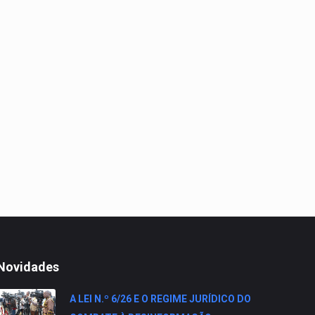
Novidades
A LEI N.º 6/26 E O REGIME JURÍDICO DO