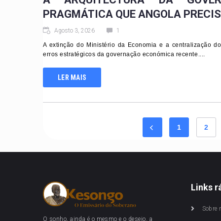
PRAGMÁTICA QUE ANGOLA PRECI
Agosto 3, 2026
1
A extinção do Ministério da Economia e a centralização d
erros estratégicos da governação económica recente....
LER MAIS
1
2
Links r
Sobre 
O sonho, ainda é o mesmo e o desejo, a