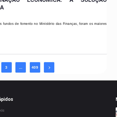
SA
os fundos de fomento no Ministério das Finanças, foram os maiores
3
…
409
ápidos
nós